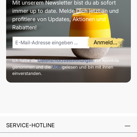
Mit unserem Newsletter bist du ab sofort
immer up to date. Melde Dich jetzt an und
profitiere von Updates, Aktionen und
Rabatten!
Anmelden
Ich habe die
Datenschutzbestimmungen
zur Kenntnis
genommen und die
AGB
gelesen und bin mit ihnen
einverstanden.
SERVICE-HOTLINE