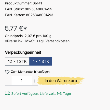
Produktnummer:
06141
EAN-Stück:
8025848001455
EAN-Karton:
8025848001493
Regulärer Preis:
5,77 €*
Grundpreis:
2,07 €
pro 100 g
*Preise inkl. MwSt. zzgl. Versandkosten.
Verpackungseinheit
12 x 1 STK
1 x 1 STK
Zum Merkzettel hinzufügen
Produkt Anzahl: Gib den gewü
In den Warenkorb
Sofort verfügbar, Lieferzeit: 1-3 Tage