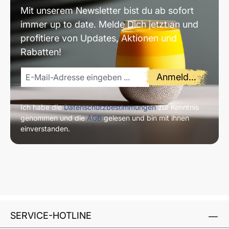
Mit unserem Newsletter bist du ab sofort
immer up to date. Melde Dich jetzt an und
profitiere von Updates, Aktionen und
Rabatten!
Anmelden
Ich habe die
Datenschutzbestimmungen
zur Kenntnis
genommen und die
AGB
gelesen und bin mit ihnen
einverstanden.
SERVICE-HOTLINE