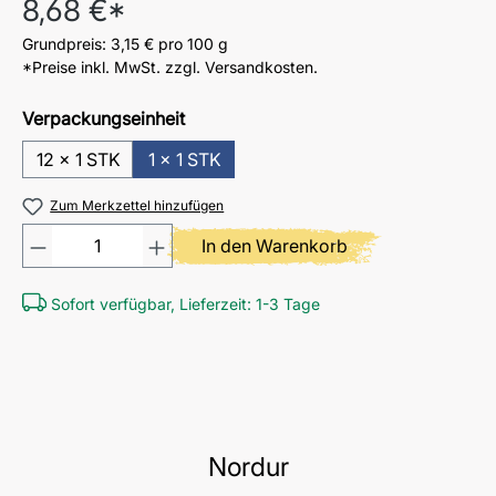
Regulärer Preis:
8,68 €*
Grundpreis:
3,15 €
pro 100 g
*Preise inkl. MwSt. zzgl. Versandkosten.
Verpackungseinheit
12 x 1 STK
1 x 1 STK
Zum Merkzettel hinzufügen
Produkt Anzahl: Gib den gewü
In den Warenkorb
Sofort verfügbar, Lieferzeit: 1-3 Tage
Nordur