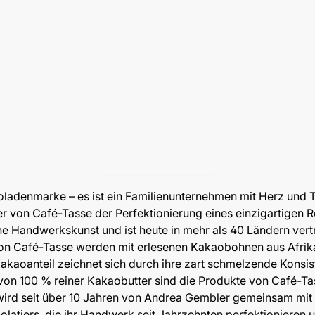
oladenmarke – es ist ein Familienunternehmen mit Herz und T
on Café-Tasse der Perfektionierung eines einzigartigen Re
che Handwerkskunst und ist heute in mehr als 40 Ländern vert
n Café-Tasse werden mit erlesenen Kakaobohnen aus Afrika
aoanteil zeichnet sich durch ihre zart schmelzende Konsist
on 100 % reiner Kakaobutter sind die Produkte von Café-Ta
rd seit über 10 Jahren von Andrea Gembler gemeinsam mit ih
atiers, die ihr Handwerk seit Jahrzehnten perfektionieren u