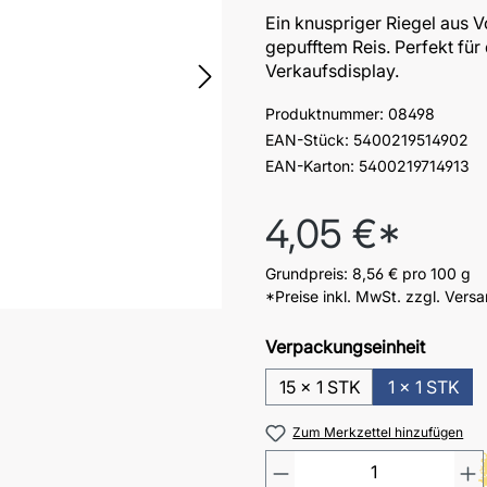
Ein knuspriger Riegel aus 
gepufftem Reis. Perfekt für
Verkaufsdisplay.
Produktnummer:
08498
EAN-Stück:
5400219514902
EAN-Karton:
5400219714913
Regulärer Preis:
4,05 €*
Grundpreis:
8,56 €
pro 100 g
*Preise inkl. MwSt. zzgl. Vers
Verpackungseinheit
15 x 1 STK
1 x 1 STK
Zum Merkzettel hinzufügen