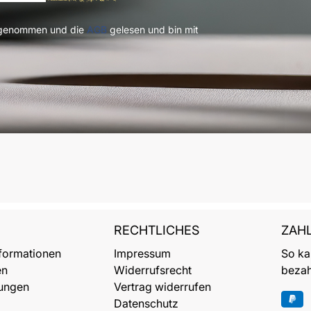
 genommen und die
AGB
gelesen und bin mit
RECHTLICHES
ZAH
formationen
Impressum
So ka
en
Widerrufsrecht
bezah
ungen
Vertrag widerrufen
Datenschutz