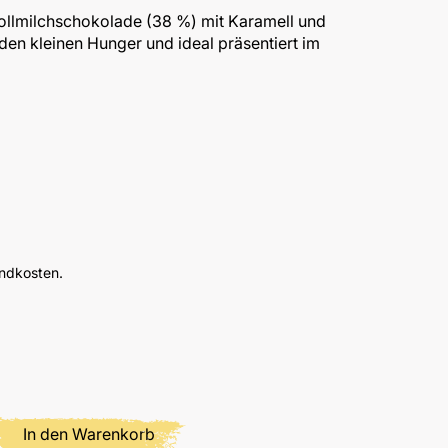
Vollmilchschokolade (38 %) mit Karamell und
 den kleinen Hunger und ideal präsentiert im
andkosten.
Produkt Anzahl: Gib den gewünschten Wert
In den Warenkorb