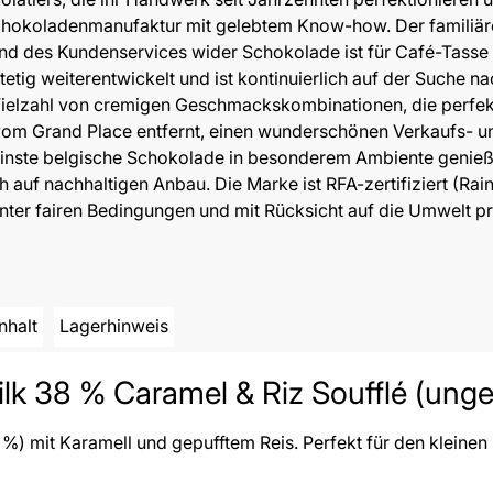
chokoladenmanufaktur mit gelebtem Know-how. Der familiä
 und des Kundenservices wider Schokolade ist für Café-Tasse e
tig weiterentwickelt und ist kontinuierlich auf der Suche na
Vielzahl von cremigen Geschmackskombinationen, die perfekt
 vom Grand Place entfernt, einen wunderschönen Verkaufs- un
die feinste belgische Schokolade in besonderem Ambiente genie
auf nachhaltigen Anbau. Die Marke ist RFA-zertifiziert (Rainf
ter fairen Bedingungen und mit Rücksicht auf die Umwelt pr
Inhalt
Lagerhinweis
k 38 % Caramel & Riz Soufflé (ungefü
%) mit Karamell und gepufftem Reis. Perfekt für den kleinen 