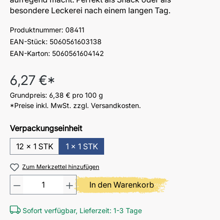
besondere Leckerei nach einem langen Tag.
Produktnummer:
08411
EAN-Stück:
5060561603138
EAN-Karton:
5060561604142
Regulärer Preis:
6,27 €*
Grundpreis:
6,38 €
pro 100 g
*Preise inkl. MwSt. zzgl. Versandkosten.
Verpackungseinheit
12 x 1 STK
1 x 1 STK
Zum Merkzettel hinzufügen
Produkt Anzahl: Gib den gewü
In den Warenkorb
Sofort verfügbar, Lieferzeit: 1-3 Tage