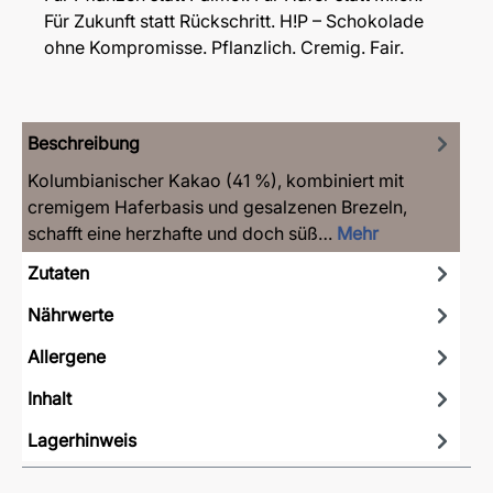
Für Zukunft statt Rückschritt. H!P – Schokolade
ohne Kompromisse. Pflanzlich. Cremig. Fair.
Beschreibung
Kolumbianischer Kakao (41 %), kombiniert mit
cremigem Haferbasis und gesalzenen Brezeln,
schafft eine herzhafte und doch süß…
Mehr
Zutaten
Nährwerte
Allergene
Inhalt
Lagerhinweis