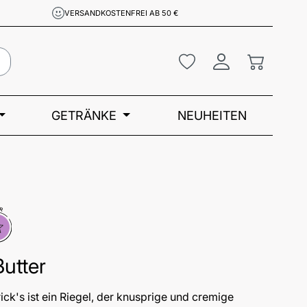
VERSANDKOSTENFREI AB 50 €
Du hast 0 Produkte a
Warenkor
GETRÄNKE
NEUHEITEN
eller
utter
ck's ist ein Riegel, der knusprige und cremige