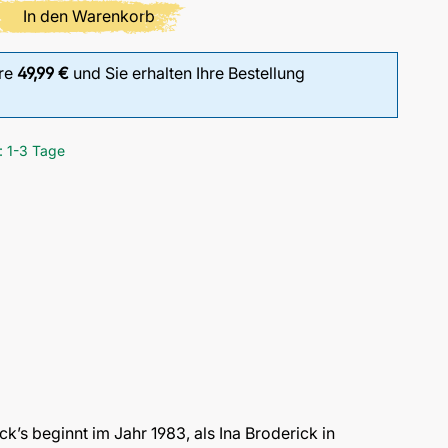
Produkt Anzahl: Gib den gewünschten Wert
In den Warenkorb
ere
49,99 €
und Sie erhalten Ihre Bestellung
: 1-3 Tage
k’s beginnt im Jahr 1983, als Ina Broderick in