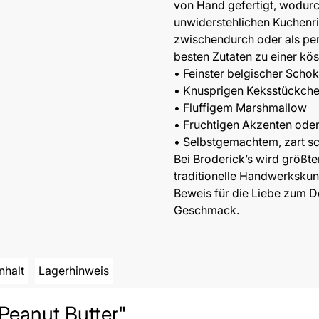
von Hand gefertigt, wodurch
unwiderstehlichen Kuchenri
zwischendurch oder als per
besten Zutaten zu einer kös
• Feinster belgischer Scho
• Knusprigen Keksstückch
• Fluffigem Marshmallow
• Fruchtigen Akzenten ode
• Selbstgemachtem, zart 
Bei Broderick’s wird größt
traditionelle Handwerkskuns
Beweis für die Liebe zum De
Geschmack.
Inhalt
Lagerhinweis
Peanut Butter"