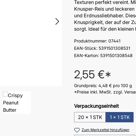
Texturen perfekt vereint. M
Knusper-Reis und leckeren 
und Erdnussliebhaber. Dies
Knusprigkeit, der auf der Z
sorgt. Ideal für den klein
Produktnummer:
07441
EAN-Stück:
5391501308531
EAN-Karton:
5391501308548
Regulärer Preis:
2,55 €*
Grundpreis:
4,48 €
pro 100 g
*Preise inkl. MwSt. zzgl. Vers
Verpackungseinheit
20 x 1 STK
1 x 1 STK
Zum Merkzettel hinzufügen