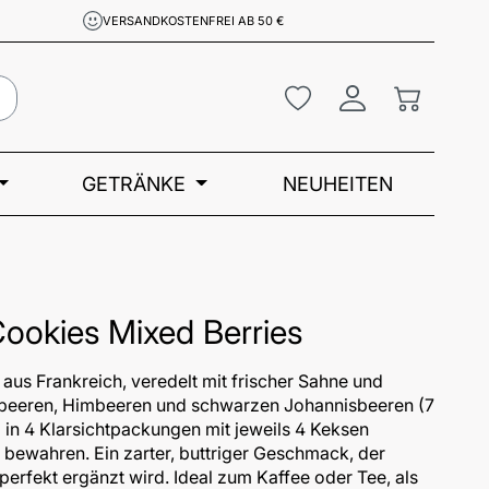
VERSANDKOSTENFREI AB 50 €
Du hast 0 Produkte a
Warenkor
GETRÄNKE
NEUHEITEN
Cookies Mixed Berries
aus Frankreich, veredelt mit frischer Sahne und
beeren, Himbeeren und schwarzen Johannisbeeren (7
 in 4 Klarsichtpackungen mit jeweils 4 Keksen
 bewahren. Ein zarter, buttriger Geschmack, der
perfekt ergänzt wird. Ideal zum Kaffee oder Tee, als