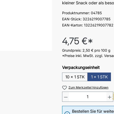
kleiner Snack oder als be
Produktnummer:
04785
EAN-Stück:
3226219007785
EAN-Karton:
13226219007782
Regulärer Preis:
4,75 €*
Grundpreis:
2,50 €
pro 100 g
*Preise inkl. MwSt. zzgl. Vers
Verpackungseinheit
10 x 1 STK
1 x 1 STK
Zum Merkzettel hinzufügen
Bestellen Sie für weit