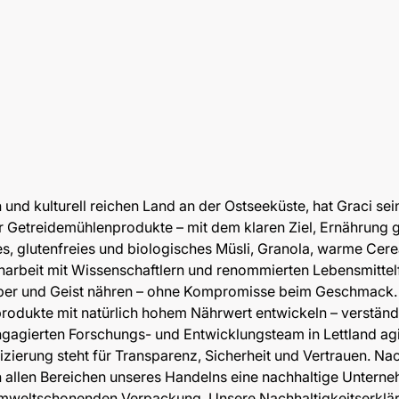
 und kulturell reichen Land an der Ostseeküste, hat Graci se
 Getreidemühlenprodukte – mit dem klaren Ziel, Ernährung g
les, glutenfreies und biologisches Müsli, Granola, warme Cere
arbeit mit Wissenschaftlern und renommierten Lebensmitte
rper und Geist nähren – ohne Kompromisse beim Geschmack. 
produkte mit natürlich hohem Nährwert entwickeln – verständl
gagierten Forschungs- und Entwicklungsteam in Lettland agie
zierung steht für Transparenz, Sicherheit und Vertrauen. Nach
n allen Bereichen unseres Handelns eine nachhaltige Untern
umweltschonenden Verpackung. Unsere Nachhaltigkeitserklärun