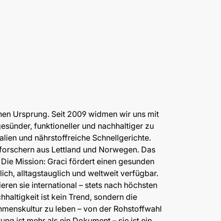
inen Ursprung. Seit 2009 widmen wir uns mit
esünder, funktioneller und nachhaltiger zu
alien und nährstoffreiche Schnellgerichte.
lforschern aus Lettland und Norwegen. Das
Die Mission: Graci fördert einen gesunden
ich, alltagstauglich und weltweit verfügbar.
ren sie international – stets nach höchsten
haltigkeit ist kein Trend, sondern die
ehmenskultur zu leben – von der Rohstoffwahl
g ist mehr als ein Dokument – sie ist ein