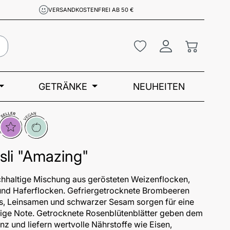
VERSANDKOSTENFREI AB 50 €
Du hast 0 Produkte a
Warenkor
GETRÄNKE
NEUHEITEN
opseller
Vegan
sli "Amazing"
ichhaltige Mischung aus gerösteten Weizenflocken,
 und Haferflocken. Gefriergetrocknete Brombeeren
s, Leinsamen und schwarzer Sesam sorgen für eine
sige Note. Getrocknete Rosenblütenblätter geben dem
z und liefern wertvolle Nährstoffe wie Eisen,