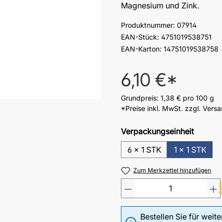
Magnesium und Zink.
Produktnummer:
07914
EAN-Stück:
4751019538751
EAN-Karton:
14751019538758
Regulärer Preis:
6,10 €*
Grundpreis:
1,38 €
pro 100 g
*Preise inkl. MwSt. zzgl. Vers
Verpackungseinheit
6 x 1 STK
1 x 1 STK
Zum Merkzettel hinzufügen
Bestellen Sie für weit