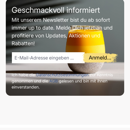
Geschmackvoll informiert
Mit unserem Newsletter bist du ab sofort
immer up to date. Melde Dich jetzt an und
profitiere von Updates, Aktionen und
Rabatten!
Anmelden
Ich habe die
Datenschutzbestimmungen
zur Kenntnis
genommen und die
AGB
gelesen und bin mit ihnen
einverstanden.