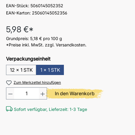
EAN-Stück:
5060145052352
EAN-Karton:
25060145052356
Regulärer Preis:
5,98 €*
Grundpreis:
5,18 €
pro 100 g
*Preise inkl. MwSt. zzgl. Versandkosten.
Verpackungseinheit
12 x 1 STK
1 x 1 STK
Zum Merkzettel hinzufügen
Produkt Anzahl: Gib den gewü
In den Warenkorb
Sofort verfügbar, Lieferzeit: 1-3 Tage