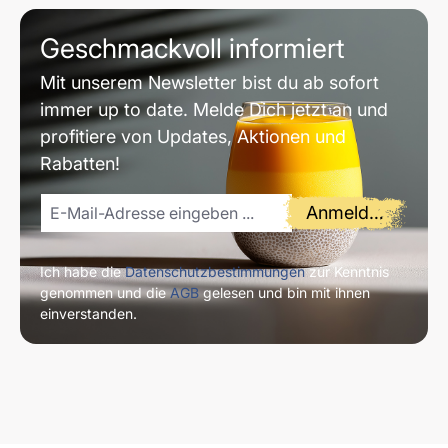
Geschmackvoll informiert
Mit unserem Newsletter bist du ab sofort
immer up to date. Melde Dich jetzt an und
profitiere von Updates, Aktionen und
Rabatten!
Anmelden
Ich habe die
Datenschutzbestimmungen
zur Kenntnis
genommen und die
AGB
gelesen und bin mit ihnen
einverstanden.