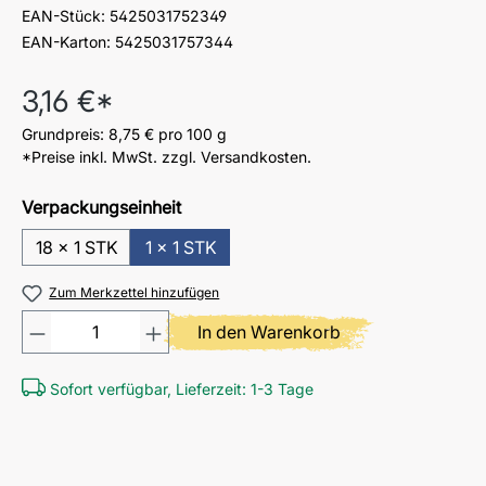
EAN-Stück:
5425031752349
EAN-Karton:
5425031757344
Regulärer Preis:
3,16 €*
Grundpreis:
8,75 €
pro 100 g
*Preise inkl. MwSt. zzgl. Versandkosten.
Verpackungseinheit
18 x 1 STK
1 x 1 STK
Zum Merkzettel hinzufügen
Produkt Anzahl: Gib den gewü
In den Warenkorb
Sofort verfügbar, Lieferzeit: 1-3 Tage