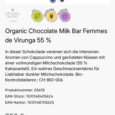
Bio
Glutenfrei
Topseller
Organic Chocolate Milk Bar Femmes
de Virunga 55 %
In dieser Schokolade vereinen sich die intensiven
Aromen von Cappuccino und gerösteten Nüssen mit
einer vollmundigen Milchschokolade (55 %
Kakaoanteil). Ein wahres Geschmackserlebnis für
Liebhaber dunkler Milchschokolade. Bio-
Kontrollstellennr.: CH-BIO-006
Produktnummer:
05678
EAN-Stück:
7610148405624
EAN-Karton:
7610148705625
Regulärer Preis: