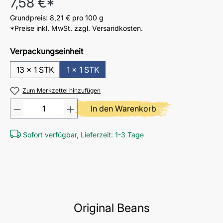
7,58 €*
Grundpreis:
8,21 €
pro 100 g
*Preise inkl. MwSt. zzgl. Versandkosten.
Verpackungseinheit
13 x 1 STK
1 x 1 STK
Zum Merkzettel hinzufügen
Produkt Anzahl: Gib den gewü
In den Warenkorb
Sofort verfügbar, Lieferzeit: 1-3 Tage
Original Beans