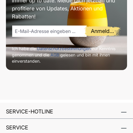
immer up to date. Melde Dich jetzt an und
profitiere von Updates, Aktionen und
Rabatten!
Anmelden
Ich habe die
Datenschutzbestimmungen
zur Kenntnis
genommen und die
AGB
gelesen und bin mit ihnen
einverstanden.
SERVICE-HOTLINE
SERVICE