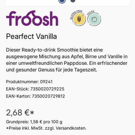
Glutenfrei
Vegan
Pearfect Vanilla
Dieser Ready-to-drink Smoothie bietet eine
ausgewogene Mischung aus Apfel, Birne und Vanille in
einer umweltfreundlichen Pappdose. Ein erfrischender
und gesunder Genuss für jede Tageszeit.
Produktnummer:
09241
EAN-Stück:
7350020729225
EAN-Karton:
7350020729812
Regulärer Preis:
2,68 €*
Grundpreis:
1,58 €
pro 100 g
*Preise inkl. MwSt. zzgl. Versandkosten.