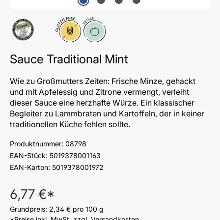
Glutenfrei
Vegan
Sauce Traditional Mint
Wie zu Großmutters Zeiten: Frische Minze, gehackt
und mit Apfelessig und Zitrone vermengt, verleiht
dieser Sauce eine herzhafte Würze. Ein klassischer
Begleiter zu Lammbraten und Kartoffeln, der in keiner
traditionellen Küche fehlen sollte.
Produktnummer:
08798
EAN-Stück:
5019378001163
EAN-Karton:
5019378001972
Regulärer Preis:
6,77 €*
Grundpreis:
2,34 €
pro 100 g
*Preise inkl. MwSt. zzgl. Versandkosten.