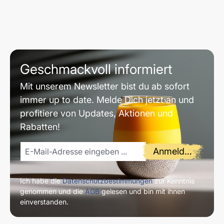
Geschmackvoll informiert
Mit unserem Newsletter bist du ab sofort
immer up to date. Melde Dich jetzt an und
profitiere von Updates, Aktionen und
Rabatten!
Anmelden
Ich habe die
Datenschutzbestimmungen
zur Kenntnis
genommen und die
AGB
gelesen und bin mit ihnen
einverstanden.