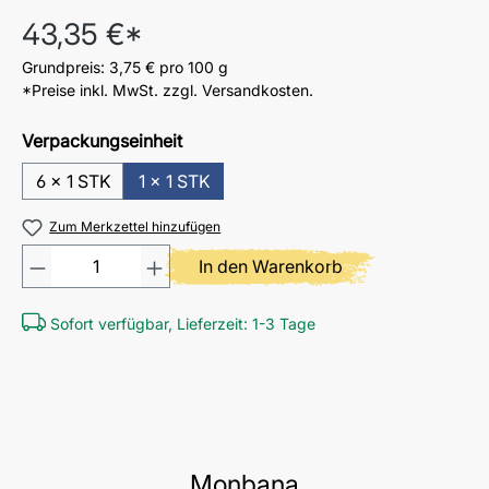
Regulärer Preis:
43,35 €*
Grundpreis:
3,75 €
pro 100 g
*Preise inkl. MwSt. zzgl. Versandkosten.
Verpackungseinheit
6 x 1 STK
1 x 1 STK
Zum Merkzettel hinzufügen
Produkt Anzahl: Gib den gewü
In den Warenkorb
Sofort verfügbar, Lieferzeit: 1-3 Tage
Monbana