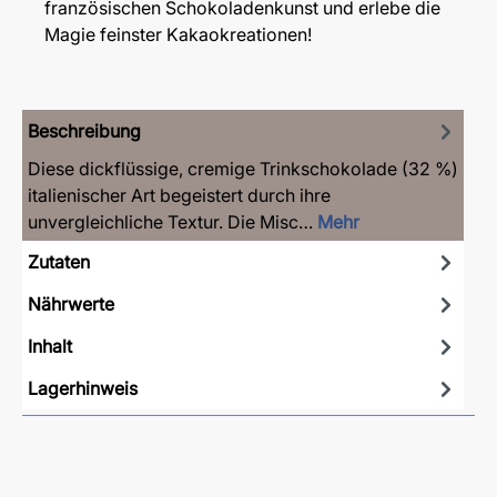
französischen Schokoladenkunst und erlebe die
Magie feinster Kakaokreationen!
Beschreibung
Diese dickflüssige, cremige Trinkschokolade (32 %)
italienischer Art begeistert durch ihre
unvergleichliche Textur. Die Misc…
Mehr
Zutaten
Nährwerte
Inhalt
Lagerhinweis