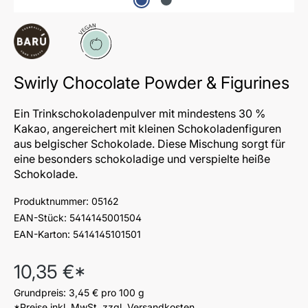
Vegan
Swirly Chocolate Powder & Figurines
Ein Trinkschokoladenpulver mit mindestens 30 %
Kakao, angereichert mit kleinen Schokoladenfiguren
aus belgischer Schokolade. Diese Mischung sorgt für
eine besonders schokoladige und verspielte heiße
Schokolade.
Produktnummer:
05162
EAN-Stück:
5414145001504
EAN-Karton:
5414145101501
Regulärer Preis:
10,35 €*
Grundpreis:
3,45 €
pro 100 g
*Preise inkl. MwSt. zzgl. Versandkosten.