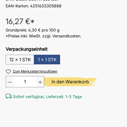
EAN-Karton:
4251633305888
Regulärer Preis:
16,27 €*
Grundpreis:
6,30 €
pro 100 g
*Preise inkl. MwSt. zzgl. Versandkosten.
Verpackungseinheit
12 x 1 STK
1 x 1 STK
Zum Merkzettel hinzufügen
Produkt Anzahl: Gib den gewü
In den Warenkorb
Sofort verfügbar, Lieferzeit: 1-3 Tage