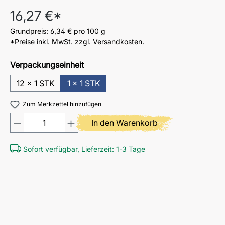
Regulärer Preis:
16,27 €*
Grundpreis:
6,34 €
pro 100 g
*Preise inkl. MwSt. zzgl. Versandkosten.
Verpackungseinheit
12 x 1 STK
1 x 1 STK
Zum Merkzettel hinzufügen
Produkt Anzahl: Gib den gewü
In den Warenkorb
Sofort verfügbar, Lieferzeit: 1-3 Tage